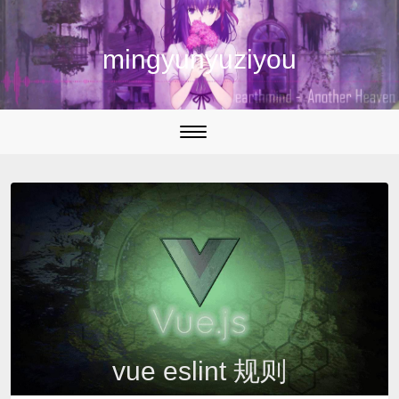
mingyunyuziyou
切
换
导
航
vue eslint 规则