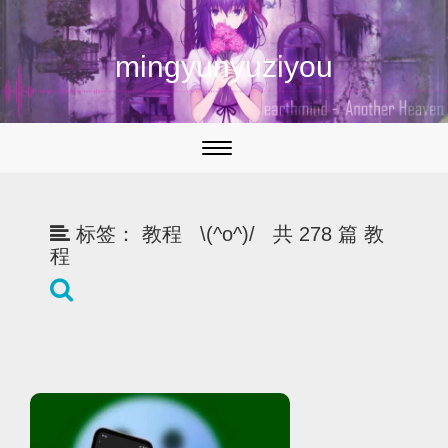
mingyunyuziyou
切
换
导
航
标签：
教程 \(^o^)/ 共 278 篇 教
程