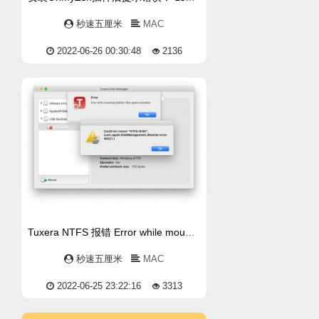
秒速五厘米
MAC
2022-06-26 00:30:48
2136
Tuxera NTFS 报错 Error while mounting disk2s1: Disc quota exceeded
秒速五厘米
MAC
2022-06-25 23:22:16
3313